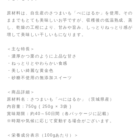
原材料は、自生産のさつまいも「べにはるか」を使用。その
ままでもとても美味しいお芋ですが、収穫後の低温熟成、蒸
し、乾燥の工程により、甘みや旨み、しっとりねっとり感が
増して美味しい干しいもになります。
＜主な特長＞
・濃厚かつ栗のように上品な甘さ
・ねっとりとやわらかい食感
・美しい綺麗な黄金色
・砂糖不使用の無添加スイーツ
＜商品詳細＞
原材料名：さつまいも「べにはるか」（茨城県産）
内容量：750g ( 250g × 3袋 )
賞味期限：約40～50日間（各パッケージに記載）
※時期や気候に応じて変動する場合がございます。
＜栄養成分表示（100gあたり）＞