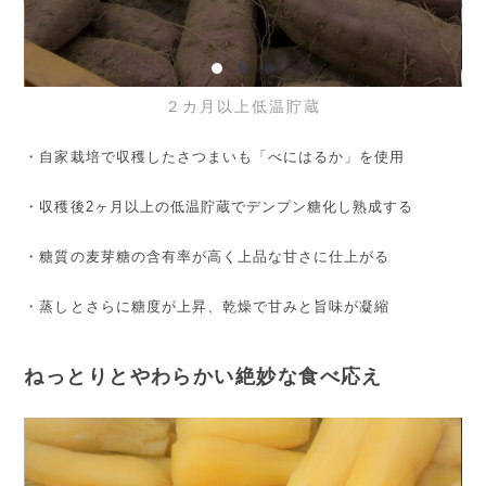
２カ月以上低温貯蔵
・自家栽培で収穫したさつまいも「べにはるか」を使用
・収穫後2ヶ月以上の低温貯蔵でデンプン糖化し熟成する
・糖質の麦芽糖の含有率が高く上品な甘さに仕上がる
・蒸しとさらに糖度が上昇、乾燥で甘みと旨味が凝縮
ねっとりとやわらかい絶妙な食べ応え