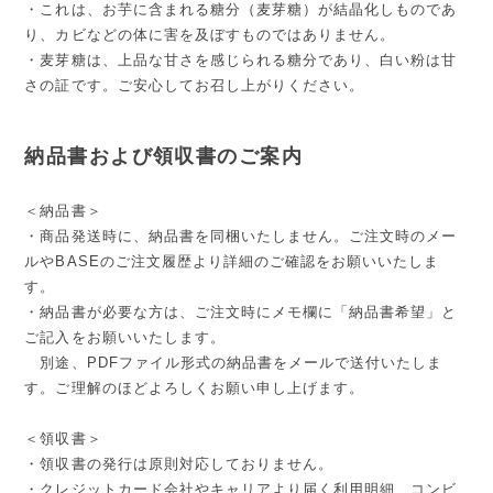
・これは、お芋に含まれる糖分（麦芽糖）が結晶化しものであ
り、カビなどの体に害を及ぼすものではありません。
・麦芽糖は、上品な甘さを感じられる糖分であり、白い粉は甘
さの証です。ご安心してお召し上がりください。
納品書および領収書のご案内
＜納品書＞
・商品発送時に、納品書を同梱いたしません。ご注文時のメー
ルやBASEのご注文履歴より詳細のご確認をお願いいたしま
す。
・納品書が必要な方は、ご注文時にメモ欄に「納品書希望」と
ご記入をお願いいたします。
別途、PDFファイル形式の納品書をメールで送付いたしま
す。ご理解のほどよろしくお願い申し上げます。
＜領収書＞
・領収書の発行は原則対応しておりません。
・クレジットカード会社やキャリアより届く利用明細、コンビ