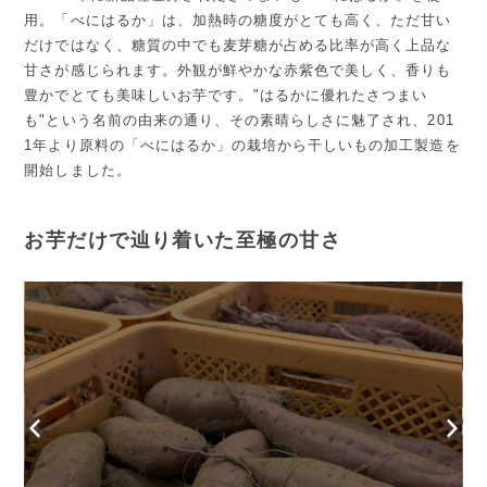
用。「べにはるか」は、加熱時の糖度がとても高く、ただ甘い
だけではなく、糖質の中でも麦芽糖が占める比率が高く上品な
甘さが感じられます。外観が鮮やかな赤紫色で美しく、香りも
豊かでとても美味しいお芋です。"はるかに優れたさつまい
も"という名前の由来の通り、その素晴らしさに魅了され、201
1年より原料の「べにはるか」の栽培から干しいもの加工製造を
開始しました。
お芋だけで辿り着いた至極の甘さ