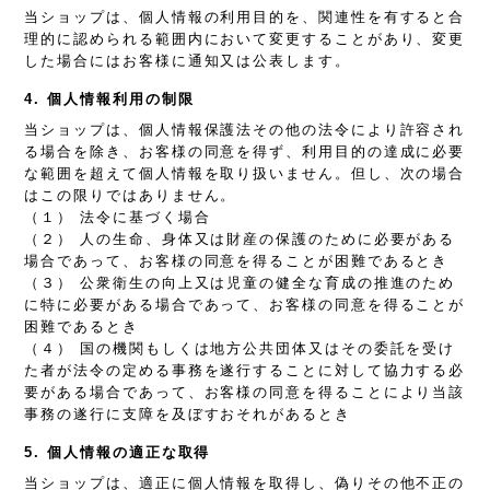
当ショップは、個人情報の利用目的を、関連性を有すると合
理的に認められる範囲内において変更することがあり、変更
した場合にはお客様に通知又は公表します。
4. 個人情報利用の制限
当ショップは、個人情報保護法その他の法令により許容され
る場合を除き、お客様の同意を得ず、利用目的の達成に必要
な範囲を超えて個人情報を取り扱いません。但し、次の場合
はこの限りではありません。
（１） 法令に基づく場合
（２） 人の生命、身体又は財産の保護のために必要がある
場合であって、お客様の同意を得ることが困難であるとき
（３） 公衆衛生の向上又は児童の健全な育成の推進のため
に特に必要がある場合であって、お客様の同意を得ることが
困難であるとき
（４） 国の機関もしくは地方公共団体又はその委託を受け
た者が法令の定める事務を遂行することに対して協力する必
要がある場合であって、お客様の同意を得ることにより当該
事務の遂行に支障を及ぼすおそれがあるとき
5. 個人情報の適正な取得
当ショップは、適正に個人情報を取得し、偽りその他不正の