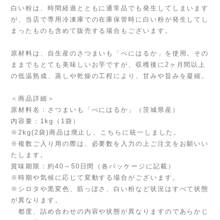
白い粉は、時間経過とともに通常品でも発生してしまいます
が、当店で専用冷凍庫での在庫保管時に白い粉が発生してし
まったものも含めて販売する場合もございます。
原材料は、自生産のさつまいも「べにはるか」を使用。その
ままでもとても美味しいお芋ですが、収穫後に2ヶ月間以上
の低温熟成、蒸しや乾燥の工程により、甘みや旨みを凝縮。
＜商品詳細＞
原材料名：さつまいも「べにはるか」（茨城県産）
内容量：1kg（1袋）
※2kg(2袋)商品は廃止し、こちらに統一しました。
※複数ご入り用の際は、必要数を入力の上ご注文をお願いい
たします。
賞味期限：約40～50日間（各パッケージに記載）
※時期や気候に応じて変動する場合がございます。
※シロタや黒変色、筋っぽさ、白い粉など状況はすべて状態
が異なります。
都度、詰め合わせの内容や状態が異なりますのであらかじ