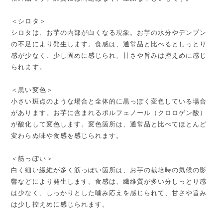
＜シロタ＞
シロタは、お芋の内部が白くなる現象。お芋の水分やデンプン
の不足により発生します。食感は、通常品と比べるとしっとり
感が少なく、少し固めに感じられ、甘さや旨みは控えめに感じ
られます。
＜黒い変色＞
小さい斑点のような場合と全体的に黒っぽく変色している場合
があります。お芋に含まれるポルフェノール（クロロゲン酸）
が酸化して変色します。変色箇所は、通常品と比べてほとんど
変わらぬ味や食感を感じられます。
＜筋っぽい＞
白く細い繊維が多く筋っぽい箇所は、お芋の栽培時の気候の影
響などにより発生します。食感は、繊維質が多い分しっとり感
は少なく、しっかりとした噛み応えを感じられて、甘さや旨み
は少し控えめに感じられます。