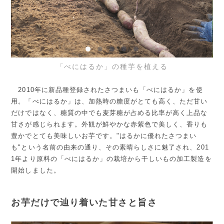
「べにはるか」の種芋を植える
2010年に新品種登録されたさつまいも「べにはるか」を使
用。「べにはるか」は、加熱時の糖度がとても高く、ただ甘い
だけではなく、糖質の中でも麦芽糖が占める比率が高く上品な
甘さが感じられます。外観が鮮やかな赤紫色で美しく、香りも
豊かでとても美味しいお芋です。"はるかに優れたさつまい
も"という名前の由来の通り、その素晴らしさに魅了され、201
1年より原料の「べにはるか」の栽培から干しいもの加工製造を
開始しました。
お芋だけで辿り着いた甘さと旨さ