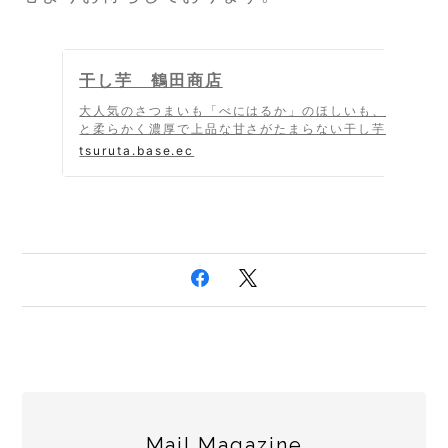
干し芋 鶴田商店
大人気のさつまいも「べにはるか」のほしいも、ねっとり
と柔らかく濃厚で上品な甘さがたまらない干し芋です。紅
はるかは茨城で自ら
tsuruta.base.ec
Mail Magazine